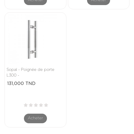
Acheter
Acheter
Sopal - Poignée de porte
L300 -
Prix
131,000 TND
Acheter