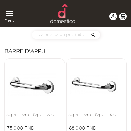


Menu

BARRE D'APPUI
Sopal - Barre d'appui 200 -
Sopal - Barre d'appui 300 -
Prix
Prix
75,000 TND
88,000 TND