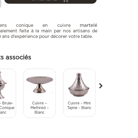
martelé
encens conique en cuivre
talement faite à la main par nos artisans de
 ans d'expérience pour décorer votre table.
ts associés
– Brule-
Cuivre –
Cuivre - Mini
Cuivre –
Conique
Methred –
Tajine - Blanc
Serviteur
lanc
Blanc
Martelé – Blanc