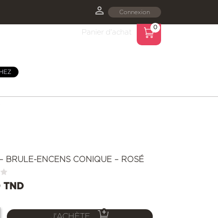

Connexion
0
Panier d'achat
HEZ
T
 – BRULE-ENCENS CONIQUE – ROSÉ
0 TND
J'ACHÈTE