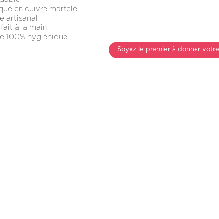
qué en cuivre martelé
le artisanal
fait à la main
le 100% hygiénique
Soyez le premier à donner votre 