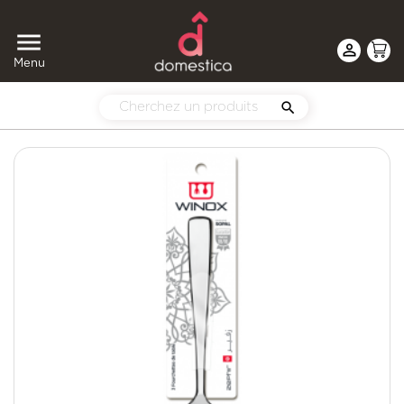


Menu
