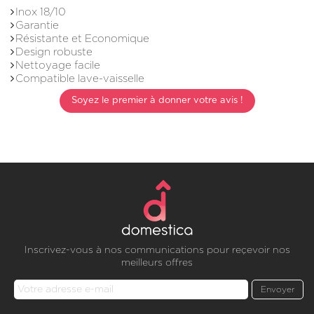
Inox 18/10
Garantie
Résistante et Economique
Design robuste
Nettoyage facile
Compatible lave-vaisselle
Soyez le premier à donner votre avis !
Inscrivez-vous à nos communications pour reçevoir nos
meilleurs offres