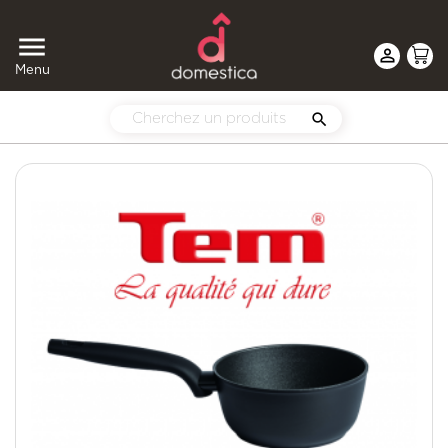


Menu
